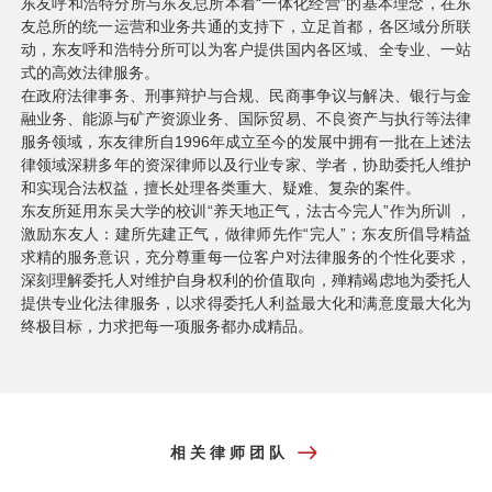
东友呼和浩特分所与东友总所本着“一体化经营”的基本理念，在东
友总所的统一运营和业务共通的支持下，立足首都，各区域分所联
动，东友呼和浩特分所可以为客户提供国内各区域、全专业、一站
式的高效法律服务。
在政府法律事务、刑事辩护与合规、民商事争议与解决、银行与金
融业务、能源与矿产资源业务、国际贸易、不良资产与执行等法律
服务领域，东友律所自1996年成立至今的发展中拥有一批在上述法
律领域深耕多年的资深律师以及行业专家、学者，协助委托人维护
和实现合法权益，擅长处理各类重大、疑难、复杂的案件。
东友所延用东吴大学的校训“养天地正气，法古今完人”作为所训 ，
激励东友人：建所先建正气，做律师先作“完人”；东友所倡导精益
求精的服务意识，充分尊重每一位客户对法律服务的个性化要求，
深刻理解委托人对维护自身权利的价值取向，殚精竭虑地为委托人
提供专业化法律服务，以求得委托人利益最大化和满意度最大化为
终极目标，力求把每一项服务都办成精品。
相关律师团队
