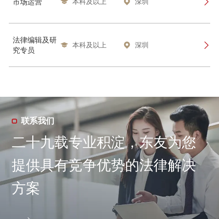
市场运营
本科及以上
深圳



法律编辑及研
本科及以上
深圳



究专员
联系我们
二十九载专业积淀，东友为您
提供具有竞争优势的法律解决
方案